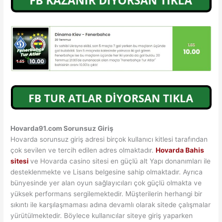
Hovarda91.com Sorunsuz Giriş
Hovarda sorunsuz giriş adresi birçok kullanıcı kitlesi tarafından
çok sevilen ve tercih edilen adres olmaktadır.
Hovarda Bahis
sitesi
ve Hovarda casino sitesi en güçlü alt Yapı donanımları ile
desteklenmekte ve Lisans belgesine sahip olmaktadır. Ayrıca
bünyesinde yer alan oyun sağlayıcıları çok güçlü olmakta ve
yüksek performans sergilemektedir. Müşterilerin herhangi bir
sıkıntı ile karşılaşmaması adına devamlı olarak sitede çalışmalar
yürütülmektedir. Böylece kullanıcılar siteye giriş yaparken