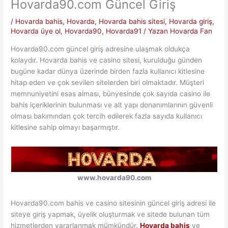
Hovarda90.com Güncel Giriş
/
Hovarda bahis
,
Hovarda
,
Hovarda bahis sitesi
,
Hovarda giriş
,
Hovarda üye ol
,
Hovarda90
,
Hovarda91
/ Yazan
Hovarda Fan
Hovarda90.com güncel giriş adresine ulaşmak oldukça
kolaydır. Hovarda bahis ve casino sitesi, kurulduğu günden
bugüne kadar dünya üzerinde birden fazla kullanıcı kitlesine
hitap eden ve çok sevilen sitelerden biri olmaktadır. Müşteri
memnuniyetini esas alması, bünyesinde çok sayıda casino ile
bahis içeriklerinin bulunması ve alt yapı donanımlarının güvenli
olması bakımından çok tercih edilerek fazla sayıda kullanıcı
kitlesine sahip olmayı başarmıştır.
www.hovarda90.com
Hovarda90.com bahis ve casino sitesinin güncel giriş adresi ile
siteye giriş yapmak, üyelik oluşturmak ve sitede bulunan tüm
hizmetlerden yararlanmak mümkündür.
Hovarda bahis
ve