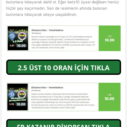
butonlara tıklayarak dahil ol. Eğer bets10 üyesi değilsen henüz
hiçbir şey kaçırmadın. Sen de resimlerin altında bulunan
butonlara tıklayarak siteye ulaşabilirsin.