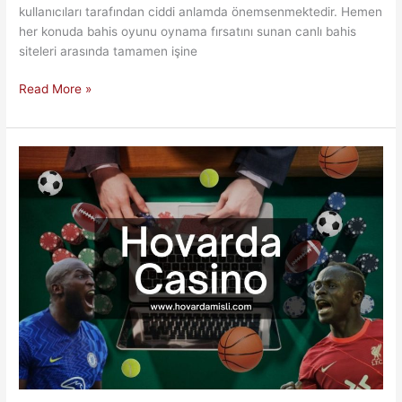
kullanıcıları tarafından ciddi anlamda önemsenmektedir. Hemen
her konuda bahis oyunu oynama fırsatını sunan canlı bahis
siteleri arasında tamamen işine
Hovarda
Read More »
Güncel
Giriş