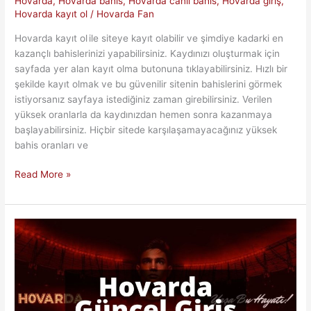
Hovarda
,
Hovarda bahis
,
Hovarda canlı bahis
,
Hovarda giriş
,
Hovarda kayıt ol
/
Hovarda Fan
Hovarda kayıt ol ile siteye kayıt olabilir ve şimdiye kadarki en
kazançlı bahislerinizi yapabilirsiniz. Kaydınızı oluşturmak için
sayfada yer alan kayıt olma butonuna tıklayabilirsiniz. Hızlı bir
şekilde kayıt olmak ve bu güvenilir sitenin bahislerini görmek
istiyorsanız sayfaya istediğiniz zaman girebilirsiniz. Verilen
yüksek oranlarla da kaydınızdan hemen sonra kazanmaya
başlayabilirsiniz. Hiçbir sitede karşılaşamayacağınız yüksek
bahis oranları ve
Hovarda
Read More »
Kayıt
Ol