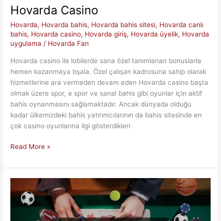
Hovarda Casino
Hovarda
,
Hovarda bahis
,
Hovarda bahis sitesi
,
Hovarda canlı
bahis
,
Hovarda casino
,
Hovarda giriş
,
Hovarda üyelik
,
Hovarda
uygulama
/
Hovarda Fan
Hovarda casino ile lobilerde sana özel tanımlanan bonuslarla
hemen kazanmaya bşala. Özel çalışan kadrosuna sahip olarak
hizmetlerine ara vermeden devam eden Hovarda casino başta
olmak üzere spor, e spor ve sanal bahis gibi oyunlar için aktif
bahis oynanmasını sağlamaktadır. Ancak dünyada olduğu
kadar ülkemizdeki bahis yatırımcılarının da bahis sitesinde en
çok casino oyunlarına ilgi gösterdikleri
Hovarda
Read More »
Casino