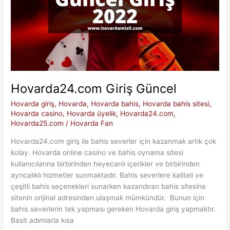
Hovarda24.com Giriş Güncel
Hovarda giriş
,
Hovarda
,
Hovarda bahis
,
Hovarda bahis sitesi
,
Hovarda casino
,
Hovarda üyelik
,
Hovarda24.com
,
Hovarda25.com
/
Hovarda Fan
Hovarda24.com giriş ile bahis severler için kazanmak artık çok
kolay. Hovarda online casino ve bahis oynama sitesi
kullanıcılarına birbirinden heyecanlı içerikler ve birbirinden
ayrıcalıklı hizmetler sunmaktadır. Bahis severlere kaliteli ve
çeşitli bahis seçenekleri sunarken kazandıran bahis sitesine
sitenin orijinal adresinden ulaşmak mümkündür. Bunun için
bahis severlerin tek yapması gereken Hovarda giriş yapmaktır.
Basit adımlarla kısa