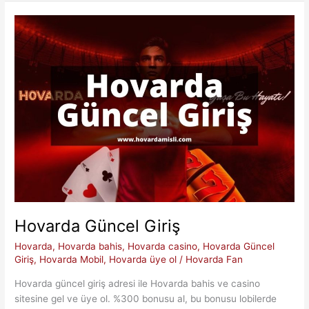
Bilgileri
Burada
Hovarda Güncel Giriş
Hovarda
,
Hovarda bahis
,
Hovarda casino
,
Hovarda Güncel
Giriş
,
Hovarda Mobil
,
Hovarda üye ol
/
Hovarda Fan
Hovarda güncel giriş adresi ile Hovarda bahis ve casino
sitesine gel ve üye ol. %300 bonusu al, bu bonusu lobilerde