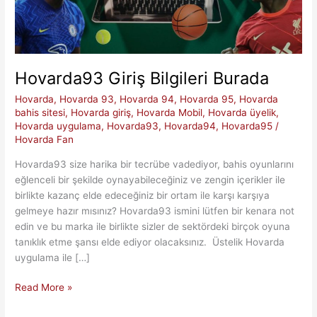
Hovarda93 Giriş Bilgileri Burada
Hovarda
,
Hovarda 93
,
Hovarda 94
,
Hovarda 95
,
Hovarda
bahis sitesi
,
Hovarda giriş
,
Hovarda Mobil
,
Hovarda üyelik
,
Hovarda uygulama
,
Hovarda93
,
Hovarda94
,
Hovarda95
/
Hovarda Fan
Hovarda93 size harika bir tecrübe vadediyor, bahis oyunlarını
eğlenceli bir şekilde oynayabileceğiniz ve zengin içerikler ile
birlikte kazanç elde edeceğiniz bir ortam ile karşı karşıya
gelmeye hazır mısınız? Hovarda93 ismini lütfen bir kenara not
edin ve bu marka ile birlikte sizler de sektördeki birçok oyuna
tanıklık etme şansı elde ediyor olacaksınız. Üstelik Hovarda
uygulama ile […]
Hovarda93
Read More »
Giriş