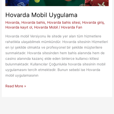
Hovarda Mobil Uygulama
Hovarda
,
Hovarda bahis
,
Hovarda bahis sitesi
,
Hovarda giriş
,
Hovarda kayıt ol
,
Hovarda Mobil
/
Hovarda Fan
Hovarda mobil Versiyonu ile sitede yer alan tüm hizmetlere
rahatlıkla ulaşabilmek mümkündür. Hovarda sitesinin Hizmetleri
en iyi şekilde olmakta ve profesyonel bir şekilde müşterilere
sunmaktadır. Hovarda sitesinden hem bahis alanında hem de
casino alanında kazanç elde eden binlerce kullanıcı kitlesi
bulunmaktadır. Kullanıcılar Çoğunlukla hovarda sitesinin mobil
uygulamasını tercih etmektedir. Bunun sebebi ise Hovarda
mobil uygulamasının
Hovarda
Read More »
Mobil
Uygulama