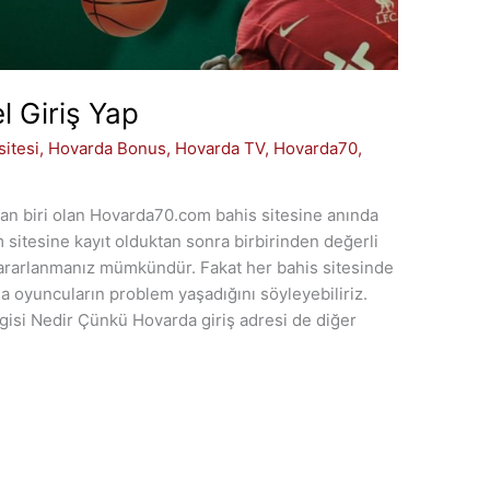
 Giriş Yap
sitesi
,
Hovarda Bonus
,
Hovarda TV
,
Hovarda70
,
dan biri olan Hovarda70.com bahis sitesine anında
 sitesine kayıt olduktan sonra birbirinden değerli
yararlanmanız mümkündür. Fakat her bahis sitesinde
da oyuncuların problem yaşadığını söyleyebiliriz.
isi Nedir Çünkü Hovarda giriş adresi de diğer