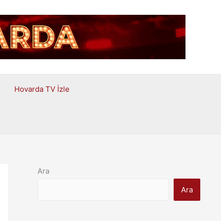
Hovarda TV İzle
Ara
Ara