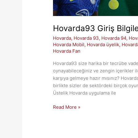
Hovarda93 Giriş Bilgil
Hovarda
,
Hovarda 93
,
Hovarda 94
,
Hov
Hovarda Mobil
,
Hovarda üyelik
,
Hovard
Hovarda Fan
Hovarda93 size harika bir tecrübe vaded
oynayabileceğiniz ve zengin içerikler il
karşıya gelmeye hazır mısınız? Hovarda
birlikte sizler de sektördeki birçok oyu
Üstelik Hovarda uygulama ile
Hovarda93
Read More »
Giriş
Bilgileri
Burada