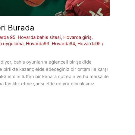
eri Burada
arda 95
,
Hovarda bahis sitesi
,
Hovarda giriş
,
a uygulama
,
Hovarda93
,
Hovarda94
,
Hovarda95
/
iyor, bahis oyunlarını eğlenceli bir şekilde
e birlikte kazanç elde edeceğiniz bir ortam ile karşı
93 ismini lütfen bir kenara not edin ve bu marka ile
na tanıklık etme şansı elde ediyor olacaksınız.