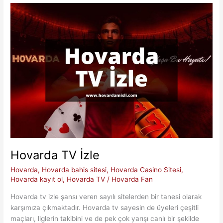
Yap
Hovarda TV İzle
Hovarda
,
Hovarda bahis sitesi
,
Hovarda Casino Sitesi
,
Hovarda kayıt ol
,
Hovarda TV
/
Hovarda Fan
Hovarda tv izle şansı veren sayılı sitelerden bir tanesi olarak
karşımıza çıkmaktadır. Hovarda tv sayesin de üyeleri çeşitli
maçları, liglerin takibini ve de pek çok yarışı canlı bir şekilde