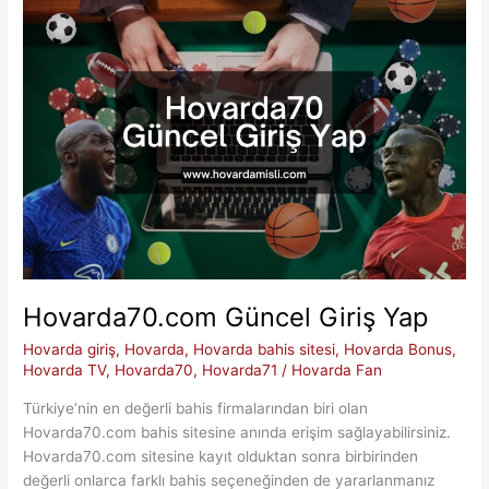
Giriş
Hovarda70.com Güncel Giriş Yap
Hovarda giriş
,
Hovarda
,
Hovarda bahis sitesi
,
Hovarda Bonus
,
Hovarda TV
,
Hovarda70
,
Hovarda71
/
Hovarda Fan
Türkiye’nin en değerli bahis firmalarından biri olan
Hovarda70.com bahis sitesine anında erişim sağlayabilirsiniz.
Hovarda70.com sitesine kayıt olduktan sonra birbirinden
değerli onlarca farklı bahis seçeneğinden de yararlanmanız