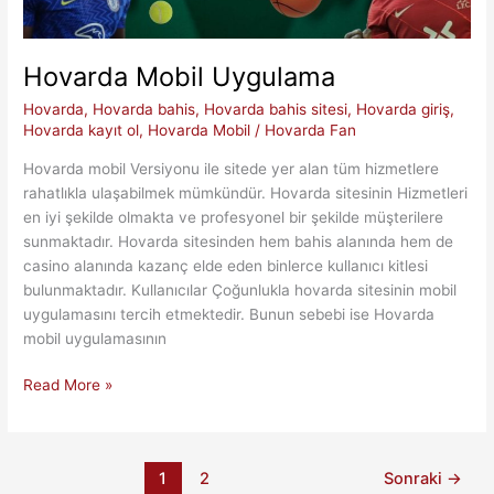
Hovarda Mobil Uygulama
Hovarda
,
Hovarda bahis
,
Hovarda bahis sitesi
,
Hovarda giriş
,
Hovarda kayıt ol
,
Hovarda Mobil
/
Hovarda Fan
Hovarda mobil Versiyonu ile sitede yer alan tüm hizmetlere
rahatlıkla ulaşabilmek mümkündür. Hovarda sitesinin Hizmetleri
en iyi şekilde olmakta ve profesyonel bir şekilde müşterilere
sunmaktadır. Hovarda sitesinden hem bahis alanında hem de
casino alanında kazanç elde eden binlerce kullanıcı kitlesi
bulunmaktadır. Kullanıcılar Çoğunlukla hovarda sitesinin mobil
uygulamasını tercih etmektedir. Bunun sebebi ise Hovarda
mobil uygulamasının
Hovarda
Read More »
Mobil
Uygulama
1
2
Sonraki
→