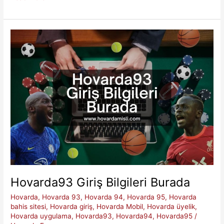
Son
Giriş
Adresi
Hangisi
Hovarda93 Giriş Bilgileri Burada
Hovarda
,
Hovarda 93
,
Hovarda 94
,
Hovarda 95
,
Hovarda
bahis sitesi
,
Hovarda giriş
,
Hovarda Mobil
,
Hovarda üyelik
,
Hovarda uygulama
,
Hovarda93
,
Hovarda94
,
Hovarda95
/