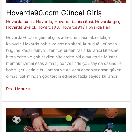
Hovarda90.com Güncel Giriş
Hovarda bahis
,
Hovarda
,
Hovarda bahis sitesi
,
Hovarda giriş
,
Hovarda üye ol
,
Hovarda90
,
Hovarda91
/
Hovarda Fan
Hovarda90.com güncel giriş adresine ulaşmak oldukça
kolaydır. Hovarda bahis ve casino sitesi, kurulduğu günden
bugüne kadar dünya üzerinde birden fazla kullanıcı kitlesine
hitap eden ve çok sevilen sitelerden biri olmaktadır. Müşteri
memnuniyetini esas alması, bünyesinde çok sayıda casino ile
bahis içeriklerinin bulunması ve alt yapı donanımlarının güvenli
olması bakımından çok tercih edilerek fazla sayıda kullanıcı
Hovarda90.com
Read More »
Güncel
Giriş