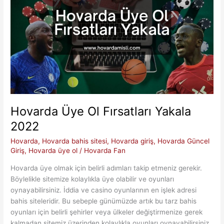
Hovarda Üye Ol Fırsatları Yakala
2022
Hovarda
,
Hovarda bahis sitesi
,
Hovarda giriş
,
Hovarda Güncel
Giriş
,
Hovarda üye ol
/
Hovarda Fan
Hovarda üye olmak için belirli adımları takip etmeniz gerekir.
Böylelikle sitemize kolaylıkla üye olabilir ve oyunları
oynayabilirsiniz. İddia ve casino oyunlarının en işlek adresi
bahis siteleridir. Bu sebeple günümüzde artık bu tarz bahis
oyunları için belirli şehirler veya ülkeler değiştirmenize gerek
kalmadan sitemiz üzerinden kolaylıkla oyunları oynayabilirsiniz.