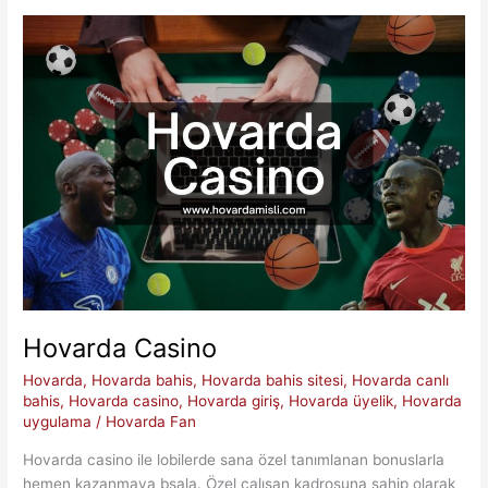
Hovarda Casino
Hovarda
,
Hovarda bahis
,
Hovarda bahis sitesi
,
Hovarda canlı
bahis
,
Hovarda casino
,
Hovarda giriş
,
Hovarda üyelik
,
Hovarda
uygulama
/
Hovarda Fan
Hovarda casino ile lobilerde sana özel tanımlanan bonuslarla
hemen kazanmaya bşala. Özel çalışan kadrosuna sahip olarak