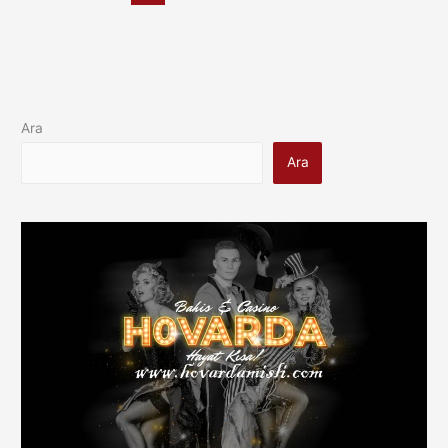
Ara
Ara