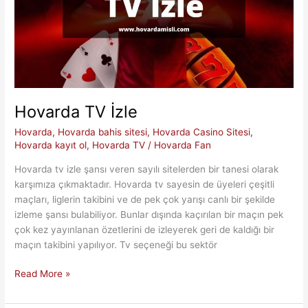
Hovarda TV İzle
Hovarda
,
Hovarda bahis sitesi
,
Hovarda Casino Sitesi
,
Hovarda kayıt ol
,
Hovarda TV
/
Hovarda Fan
Hovarda tv izle şansı veren sayılı sitelerden bir tanesi olarak
karşımıza çıkmaktadır. Hovarda tv sayesin de üyeleri çeşitli
maçları, liglerin takibini ve de pek çok yarışı canlı bir şekilde
izleme şansı bulabiliyor. Bunlar dışında kaçırılan bir maçın pek
çok kez yayınlanan özetlerini de izleyerek geri de kaldığı bir
maçın takibini yapılıyor. Tv seçeneği bu sektör
Hovarda
Read More »
TV
İzle