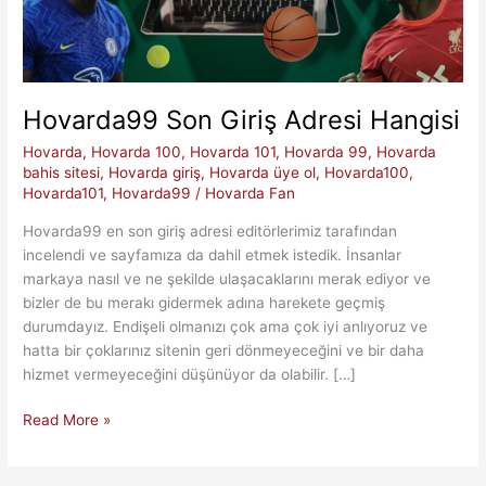
Hovarda99 Son Giriş Adresi Hangisi
Hovarda
,
Hovarda 100
,
Hovarda 101
,
Hovarda 99
,
Hovarda
bahis sitesi
,
Hovarda giriş
,
Hovarda üye ol
,
Hovarda100
,
Hovarda101
,
Hovarda99
/
Hovarda Fan
Hovarda99 en son giriş adresi editörlerimiz tarafından
incelendi ve sayfamıza da dahil etmek istedik. İnsanlar
markaya nasıl ve ne şekilde ulaşacaklarını merak ediyor ve
bizler de bu merakı gidermek adına harekete geçmiş
durumdayız. Endişeli olmanızı çok ama çok iyi anlıyoruz ve
hatta bir çoklarınız sitenin geri dönmeyeceğini ve bir daha
hizmet vermeyeceğini düşünüyor da olabilir. […]
Hovarda99
Read More »
Son
Giriş