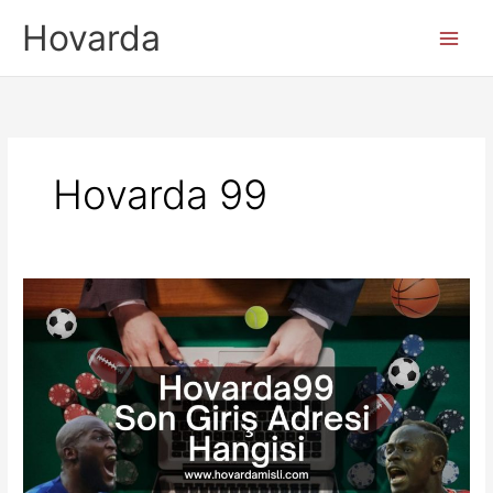
İçeriğe
Hovarda
atla
Hovarda 99